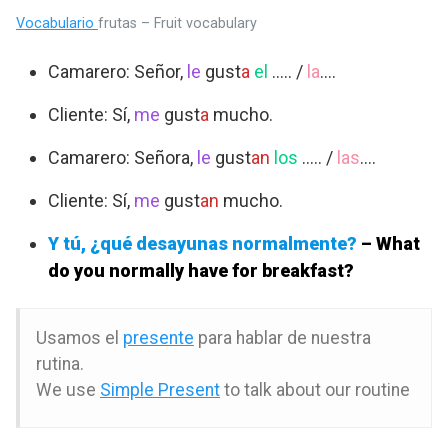
Vocabulario
frutas – Fruit vocabulary
Camarero: Señor,
le
gust
a
el
….. /
la
….
Cliente: Sí,
me
gust
a
mucho.
Camarero: Señora,
le
gust
an
los
….. /
las
….
Cliente: Sí,
me
gust
an
mucho.
Y tú, ¿qué desayunas normalmente?
– What
do you normally have for breakfast?
Usamos el
presente
para hablar de nuestra
rutina.
We use
Simple Present
to talk about our routine