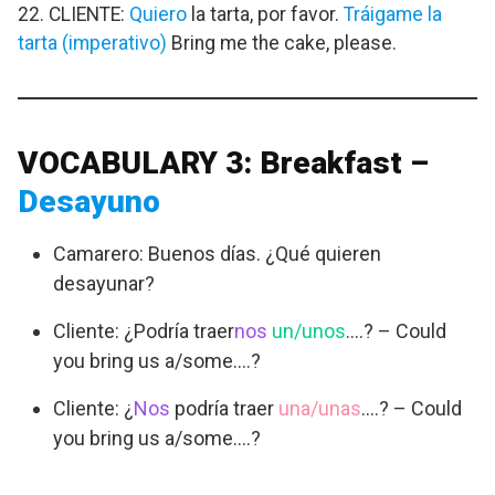
22. CLIENTE:
Quiero
la tarta, por favor.
Tráigame la
tarta (imperativo)
Bring me the cake, please.
VOCABULARY 3: Breakfast –
Desayuno
Camarero: Buenos días. ¿Qué quieren
desayunar?
Cliente: ¿Podría traer
nos
un/unos
….? – Could
you bring us a/some….?
Cliente: ¿
Nos
podría traer
una/unas
….? – Could
you bring us a/some….?