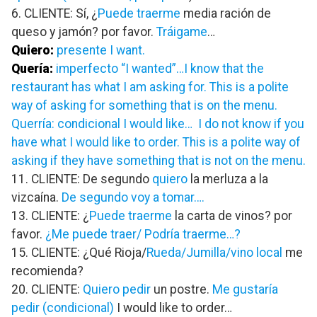
6. CLIENTE: Sí, ¿
Puede traerme
media ración de
queso y jamón? por favor.
Tráigame
…
Quiero:
presente I want.
Quería:
imperfecto “I wanted”…I know that the
restaurant has what I am asking for. This is a polite
way of asking for something that is on the menu.
Querría: condicional I would like… I do not know if you
have what I would like to order. This is a polite way of
asking if they have something that is not on the menu.
11. CLIENTE: De segundo
quiero
la merluza a la
vizcaína.
De segundo voy a tomar….
13. CLIENTE: ¿
Puede traerme
la carta de vinos? por
favor.
¿Me puede traer/ Podría traerme…?
15. CLIENTE: ¿Qué Rioja/
Rueda/Jumilla/vino local
me
recomienda?
20. CLIENTE:
Quiero pedir
un postre.
Me gustaría
pedir (condicional)
I would like to order…