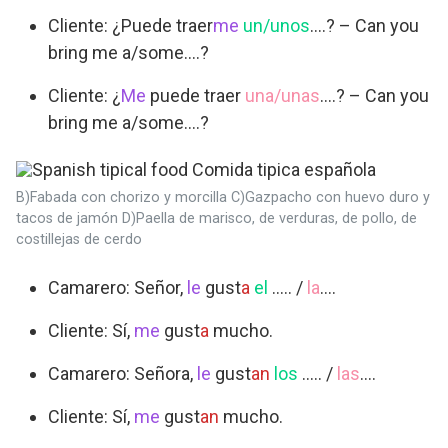
Cliente: ¿Puede traer
me
un/unos
….? – Can you
bring me a/some….?
Cliente: ¿
Me
puede traer
una/unas
….? – Can you
bring me a/some….?
B)Fabada con chorizo y morcilla C)Gazpacho con huevo duro y
tacos de jamón D)Paella de marisco, de verduras, de pollo, de
costillejas de cerdo
Camarero: Señor,
le
gust
a
el
….. /
la
….
Cliente: Sí,
me
gust
a
mucho.
Camarero: Señora,
le
gust
an
los
….. /
las
….
Cliente: Sí,
me
gust
an
mucho.