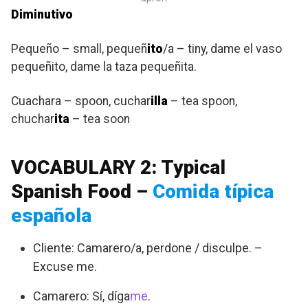
Diminutivo
Pequeño – small, pequeñ
ito
/a – tiny, dame el vaso
pequeñito, dame la taza pequeñita.
Cuachara – spoon, cuchar
illa
– tea spoon,
chuchar
ita
– tea soon
VOCABULARY 2: Typical
Spanish Food –
Comida típica
española
Cliente: Camarero/a, perdone / disculpe. –
Excuse me.
Camarero: Sí, díga
me
.