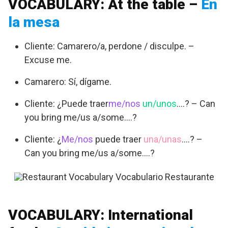
VOCABULARY: At the table –
En
la mesa
Cliente: Camarero/a, perdone / disculpe. –
Excuse me.
Camarero: Sí, dígame.
Cliente: ¿Puede traer
me/nos
un/unos
….? – Can
you bring me/us a/some….?
Cliente: ¿
Me/nos
puede traer
una/unas
….? –
Can you bring me/us a/some….?
VOCABULARY: International