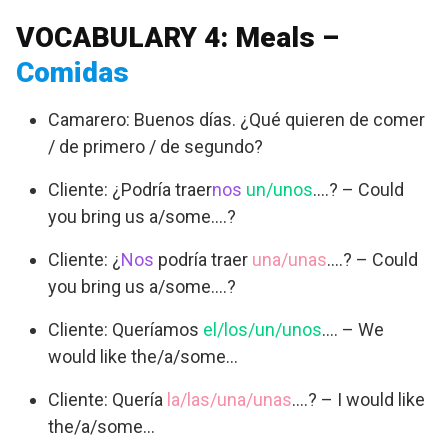
VOCABULARY 4: Meals –
Comidas
Camarero: Buenos días. ¿Qué quieren de comer
/ de primero / de segundo?
Cliente: ¿Podría traer
nos
un/unos
….? – Could
you bring us a/some….?
Cliente: ¿
Nos
podría traer
una/unas
….? – Could
you bring us a/some….?
Cliente: Queríamos
el/los/un/unos
…. – We
would like the/a/some…
Cliente: Quería
la/las/una/unas
….? – I would like
the/a/some…