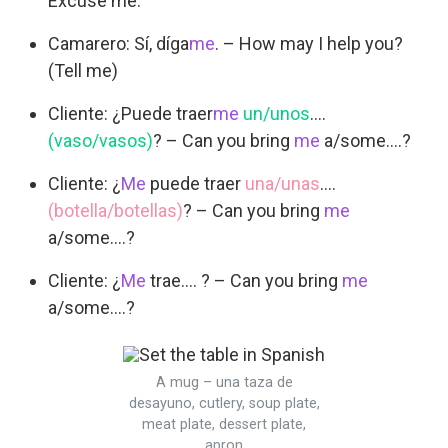
Excuse me.
Camarero: Sí, díga
me
. – How may I help you?
(Tell me)
Cliente: ¿Puede traer
me
un/unos
….
(vaso/vasos)
? – Can you bring
me
a/some….?
Cliente: ¿
Me
puede traer
una/unas
….
(botella/botellas)
? – Can you bring
me
a/some….?
Cliente: ¿
Me
trae…. ? – Can you bring
me
a/some….?
A mug – una taza de
desayuno, cutlery, soup plate,
meat plate, dessert plate,
apron