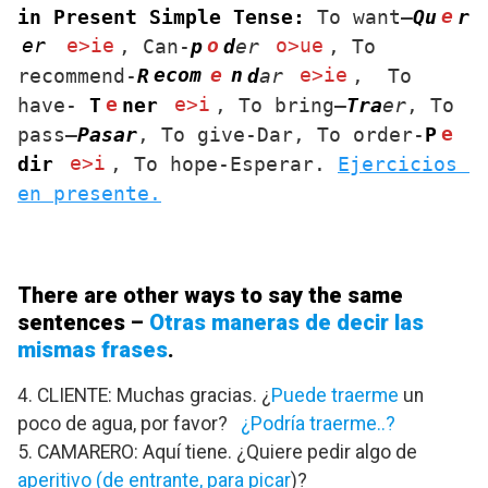
e
in Present Simple Tense: 
To want–
Qu
r
er
e>ie
o
o>ue
, Can-
p
d
er
, To 
ecom
e
n
e>ie
recommend-
R
d
ar
,  To 
e
e>i
have- 
T
ner
, To bring–
Tra
er
, To 
e
pass–
Pasar
, To give-Dar, To order-
P
e>i
dir
, To hope-Esperar. 
Ejercicios 
en presente.
There are other ways to say the same
sentences
–
Otras maneras de decir las
mismas frases
.
4. CLIENTE: Muchas gracias. ¿
Puede traerme
un
poco de agua, por favor?
¿Podría traerme..?
5. CAMARERO: Aquí tiene. ¿Quiere pedir algo de
aperitivo
(de entrante, para picar
)?