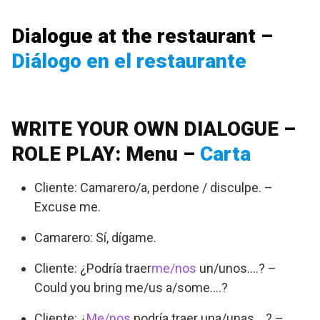
Dialogue at the restaurant
–
Diálogo en el restaurante
WRITE YOUR OWN DIALOGUE –
ROLE PLAY: Menu –
Carta
Cliente: Camarero/a, perdone / disculpe. –
Excuse me.
Camarero: Sí, dígame.
Cliente: ¿Podría traer
me/nos
un/unos….? –
Could you bring me/us a/some….?
Cliente: ¿
Me/nos
podría traer una/unas….? –