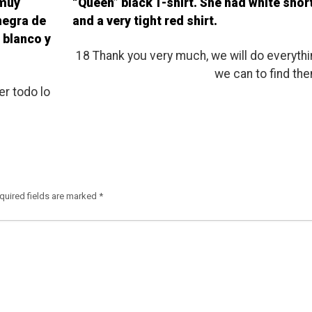
 muy
“Queen” black T-shirt. She had white shor
negra de
and a very tight red shirt.
 blanco y
18 Thank you very much, we will do everyth
we can to find th
r todo lo
quired fields are marked
*