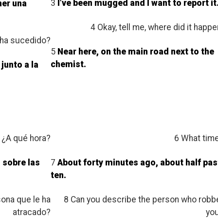
3
I’ve been mugged and I want to report it
ner una
4 Okay, tell me, where did it happ
 ha sucedido?
5
Near here, on the main road next to the
chemist.
 junto a la
 ¿A qué hora?
6 What tim
 sobre las
7
About forty minutes ago, about half pas
ten.
sona que le ha
8 Can you describe the person who robb
atracado?
yo