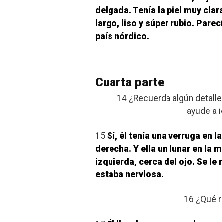
delgada. Tenía la piel muy clara
largo, liso y súper rubio. Parec
país nórdico.
Cuarta parte
14 ¿Recuerda algún detall
ayude a i
15
Sí, él tenía una verruga en 
derecha. Y ella un lunar en la m
izquierda, cerca del ojo. Se le
estaba nerviosa.
16 ¿Qué r