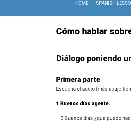
Skip
HOME
SPANISH LESS
to
content
Cómo hablar sobre
Diálogo poniendo un
Primera parte
Escucha el audio (más abajo tienes
1 Buenos días agente.
2 Buenos días ¿qué puedo hac