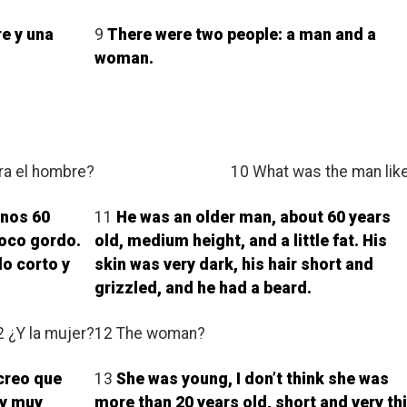
e y una
9
There were two people: a man and a
woman.
ra el hombre?
10 What was the man lik
unos 60
11
He was an older man, about 60 years
poco gordo.
old, medium height, and a little fat. His
lo corto y
skin was very dark, his hair short and
grizzled, and he had a beard.
2 ¿Y la mujer?
12 The woman?
 creo que
13
She was young, I don’t think she was
 y muy
more than 20 years old, short and very thi