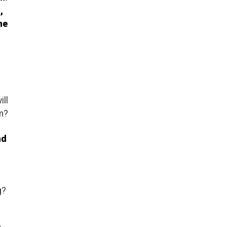
,
ne
ill
em?
nd
g?