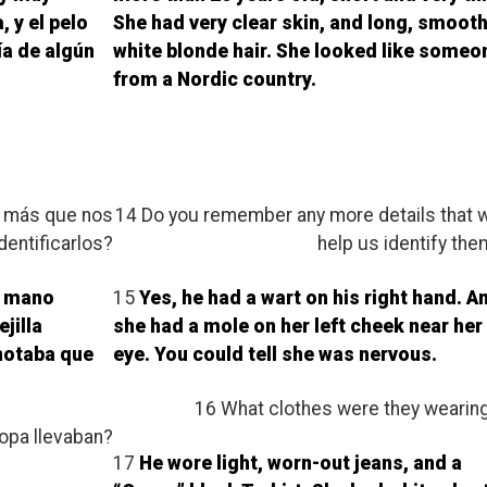
, y el pelo
She had very clear skin, and long, smooth
ía de algún
white blonde hair. She looked like someo
from a Nordic country.
e más que nos
14 Do you remember any more details that w
dentificarlos?
help us identify th
la mano
15
Yes, he had a wart on his right hand. A
ejilla
she had a mole on her left cheek near her
 notaba que
eye. You could tell she was nervous.
16 What clothes were they wearin
opa llevaban?
17
He wore light, worn-out jeans, and a